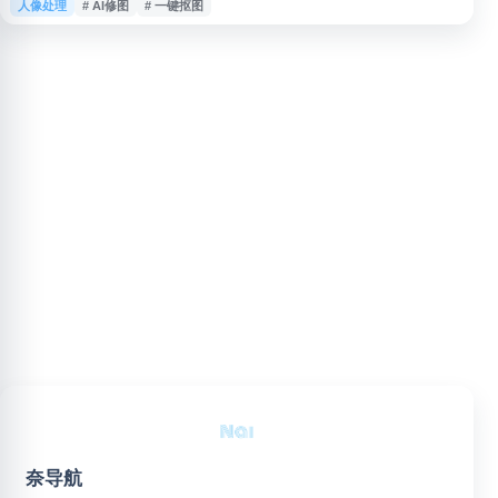
人像处理
# AI修图
# 一键抠图
期制作、照片精修与工作流程提效。平台结合美图图像处理能力，帮助摄影机
构完成更高效的影像后期管理与交付。
奈导航