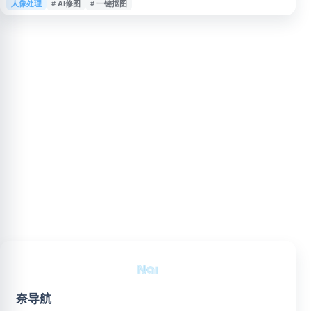
人像处理
# AI修图
# 一键抠图
期制作、照片精修与工作流程提效。平台结合美图图像处理能力，帮助摄影机
构完成更高效的影像后期管理与交付。
奈导航