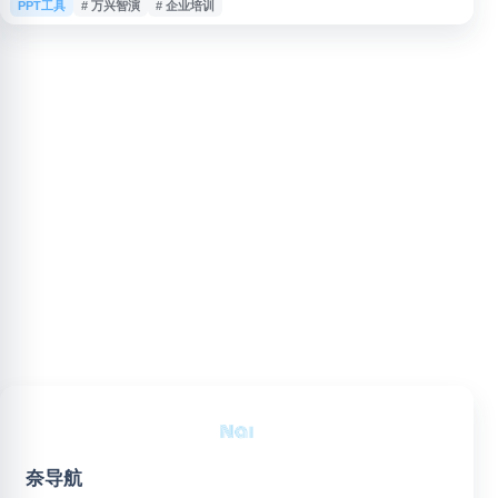
PPT工具
# 万兴智演
# 企业培训
演示内容制作与讲课视频创作，帮助用户更高效地完成课程讲解、产品介绍、
培训资料等视频内容生产，适合用于在线教育、企业内训、知识传播和营销展
示等用途。
奈导航