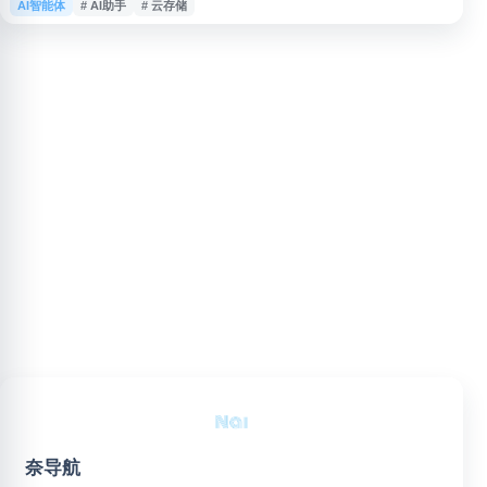
AI智能体
# AI助手
# 云存储
体验。百度网盘支持大容量存储、文件下载、外链分享、离线下载及手机端访
问，适合个人资料管理、学习资源保存和跨设备文件同步等场景。
奈导航