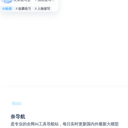
习与创作相关内容的网站，
适合关注绘画基础、人物速
AI绘画
# 临摹练习
# 人物速写
写、临摹练习和美术提升的
用户访问。网站可作为速写
资料查找、学习参考与日常
练习辅助入口，帮助用户了
解速写方法、积累绘画素材
并提升造型表现能力。
奈导航
是专业的全网AI工具导航站，每日实时更新国内外最新大模型