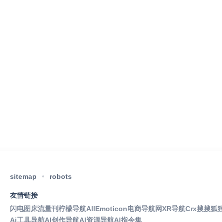
sitemap
robots
友情链接
闪电图床
流量刊
柠檬导航
AllEmoticon
电商导航网
XR导航
Crx搜搜
狐
Ai工具导航
AI创作导航
AI资源导航
AI指令集