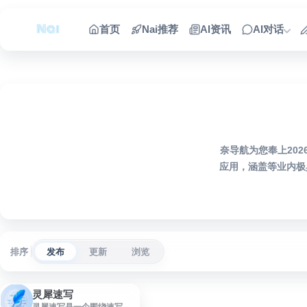
跳到内容
首页
Nai推荐
AI资讯
AI对话
奈导航为您奉上20
应用，涵盖等业内极
排序
发布
更新
浏览
灵犀速写
灵犀速写是一个围绕速写学