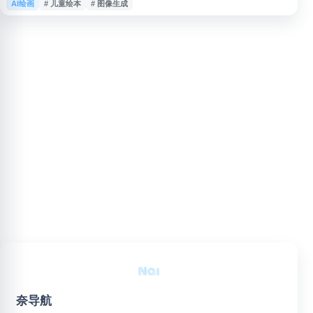
AI绘画
# 儿童绘本
# 图像生成
像生成、排版制作等场景，帮助用户提升绘本内容生产效率，适用于儿童绘
本、原创故事、插画项目等创作需求。
奈导航