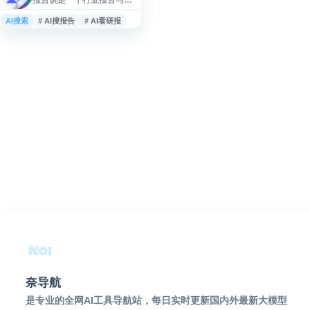
究报告检索平台，提供行业
报告、公司财务报告、咨询
AI搜索
# AI搜报告
# AI看研报
报告、市场研究、智库报告
等资料的收录、搜索与 PDF
下载服务。网站支持通过人
工智能进行报告分析和智能
问答，适合用于研报查找、
行业研究、市场分析、公司
调研及资料参考。
奈导航
是专业的全网AI工具导航站，每日实时更新国内外最新大模型