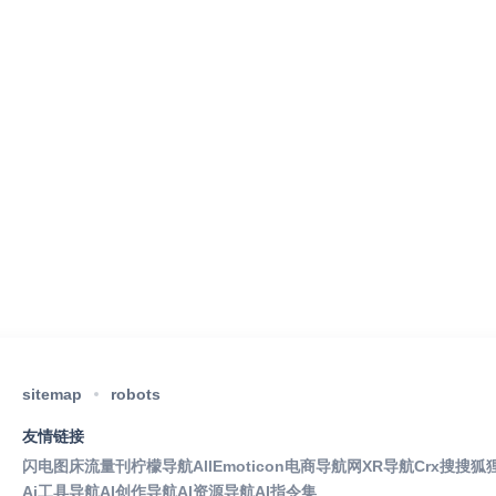
sitemap
robots
友情链接
闪电图床
流量刊
柠檬导航
AllEmoticon
电商导航网
XR导航
Crx搜搜
狐
Ai工具导航
AI创作导航
AI资源导航
AI指令集