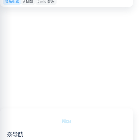
音乐生成
# MIDI
# midi音乐
FLAC、OGG 等音频中的旋律转换为 MIDI、五线谱或简谱文件，并提供在线
MIDI 编辑、创作、下载和导出。同时支持人声分离与伴奏制作，可用于 BGM
制作、扒谱、消除人声等音乐处理场景。
奈导航