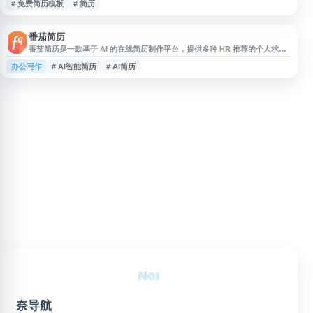
# 免费简历模板
# 简历
番茄简历
番茄简历是一款基于 AI 的在线简历制作平台，提供多种 HR 推荐的个人求职
简历模板，涵盖中文简历、双栏简历、简洁风格简历等类型。用户可在线编辑
办公写作
# AI智能简历
# AI简历
个人简历，借助智能辅助提升内容表达，并支持一键导出 PDF 或图片格式，
适合求职者快速制作、设计和下载专业简历。
奈导航