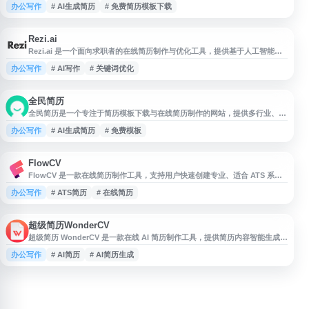
办公写作
# AI生成简历
# 免费简历模板下载
提供简历分析、简历识别、简历探测、简历润色及岗位匹配等服务，帮助求职
者提升简历质量与投递效率，适用于应届生、职场人士等多类求职场景。
Rezi.ai
Rezi.ai 是一个面向求职者的在线简历制作与优化工具，提供基于人工智能的
简历撰写、格式排版、关键词优化和求职信生成等功能。用户可通过模板快速
办公写作
# AI写作
# 关键词优化
创建符合招聘系统筛选需求的简历，并根据职位描述改进内容匹配度。平台适
用于需要提升简历质量、准备求职申请或管理职业资料的个人用户。
全民简历
全民简历是一个专注于简历模板下载与在线简历制作的网站，提供多行业、多
岗位的简历模板资源，支持免费使用与编辑。平台结合设计师与 HR 经验打造
办公写作
# AI生成简历
# 免费模板
简历样式，并提供 AI 一键生成简历功能，帮助求职者快速完成结构清晰、内
容规范的个人简历，适合用于求职、应届生求职及职业简历优化等场景。
FlowCV
FlowCV 是一款在线简历制作工具，支持用户快速创建专业、适合 ATS 系统
识别的简历。平台提供简洁易用的编辑体验，可免费下载简历文件，且无水
办公写作
# ATS简历
# 在线简历
印、无隐藏费用，适合求职者用于制作、优化和导出个人简历。FlowCV 面向
需要高效完成简历设计与排版的用户，帮助提升求职材料的规范性与可读性。
超级简历WonderCV
超级简历 WonderCV 是一款在线 AI 简历制作工具，提供简历内容智能生成、
措辞优化、纠错检查、模板选择与 PDF 导出等功能。网站覆盖校招、社招、
办公写作
# AI简历
# AI简历生成
留学等求职场景，支持中英文简历制作，并提供多行业简历模板下载与多端云
同步服务，适合需要快速创建、优化和管理简历的用户使用。