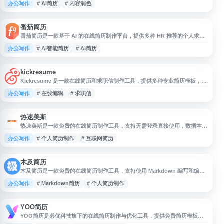
办公写作
# AI简历
# 内容润色
果。网站适用于应届生、职场人士及有求职需求的用户，可用于制作中文简
历、优化个人经历描述、整理项目经验和岗位匹配内容，为求职准备提供辅助
支持。
番茄简历
番茄简历是一款基于 AI 的在线简历制作平台，提供多种 HR 推荐的个人求职
简历模板，涵盖中文简历、双栏简历、简洁风格简历等类型。用户可在线编辑
办公写作
# AI智能简历
# AI简历
个人简历，借助智能辅助提升内容表达，并支持一键导出 PDF 或图片格式，
适合求职者快速制作、设计和下载专业简历。
kickresume
Kickresume 是一款在线简历和求职信制作工具，提供多种专业简历模板，适
用于求职者快速创建、编辑和下载简历。平台支持简历生成、求职信撰写等功
办公写作
# 在线编辑
# 求职信
能，模板设计面向招聘场景，帮助用户提升求职材料的规范性与展示效果。其
服务面向全球用户，适合需要制作英文简历、优化求职文档和提升求职效率的
人群使用。
热速美斯
热速美斯是一款免费的在线简历制作工具，支持无需登录直接使用，数据本地
存储以保护个人隐私。网站提供丰富的简历模板和拖拽式编辑功能，用户可快
办公写作
# 个人简历制作
# 互联网简历
速组合内容模块，制作适用于求职、互联网岗位等场景的个人简历。适合需要
简历模板、在线简历编辑和免费简历制作服务的用户使用。
木及简历
木及简历是一款免费的在线简历制作工具，支持使用 Markdown 编写和编辑
个人简历，适合互联网从业者及求职用户快速生成结构清晰的简历内容。网站
办公写作
# Markdown简历
# 个人简历制作
提供多种 Markdown 简历模板，可用于在线简历排版、个人简历制作和模板
选择，帮助用户提升简历制作效率。
YOO简历
YOO简历是必优科技旗下的在线简历制作与优化工具，提供免费简历模板下
载、应届生简历范文、在线简历编辑等功能。平台支持 AI 快速生成简历，并