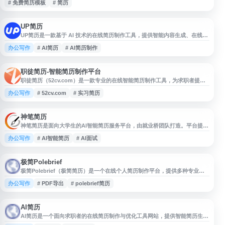
# 免费简历模板
# 简历
UP简历
UP简历是一款基于 AI 技术的在线简历制作工具，提供智能内容生成、在线编
辑、多种简历模板、中英文切换及 PDF 导出等功能。适用于求职简历和个人
办公写作
# AI简历
# AI简历制作
简历制作，帮助用户快速整理经历、优化简历内容并完成专业排版。
职徒简历-智能简历制作平台
职徒简历（52cv.com）是一款专业的在线智能简历制作工具，为求职者提供
简历撰写、优化和管理服务。平台内置丰富的中英文简历模板库，覆盖金融、
办公写作
# 52cv.com
# 实习简历
互联网、咨询、快消等主流行业，适配应届生求职、实习申请、研究生升学等
多种场景需求。 网站核心功能包括智能简历检测系统，可自动分析简历内容
的完整度、关键词匹配度和格式规范性，帮助用户发现并改进简历问题。平台
还提供大量真实
神笔简历
神笔简历是面向大学生的AI智能简历服务平台，由就业桥团队打造。平台提供
AI简历制作、AI模拟面试、AI职场指导等一站式就业服务，帮助求职者提升简
办公写作
# AI智能简历
# AI面试
历质量和面试技巧。通过人工智能技术，用户可以快速生成符合行业规范的个
人简历，获得针对性的求职建议和面试辅导。平台致力于为应届毕业生和在校
大学生提供智能化、专业化的就业支持，降低求职门槛，提高求职成功率。
极简Polebrief
极简Polebrief（极简简历）是一个在线个人简历制作平台，提供多种专业、
简洁的简历模板，适合求职者快速创建个人简历。用户可在线编辑简历内容，
办公写作
# PDF导出
# polebrief简历
并支持将制作完成的简历下载为图片、PDF、Word等格式，便于投递、保存
和分享。平台围绕简历模板、在线简历制作、免费简历模板下载等需求，帮助
用户提升简历制作效率。
AI简历
AI简历是一个面向求职者的在线简历制作与优化工具网站，提供智能简历生
成、内容润色、排版美化等相关服务，帮助用户提升简历撰写效率与展示效