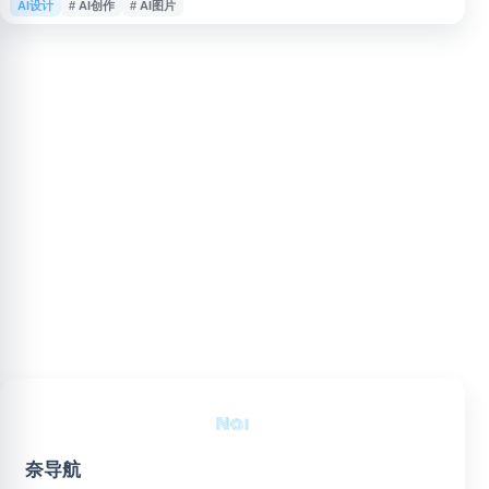
AI设计
# AI创作
# AI图片
的图片素材，适用于内容种草、笔记排版、封面设计等需求。网站支持免费使
用，结合 AI 创作、AI 图片和 AI 文案相关能力，帮助用户提升内容制作效
率，适合自媒体运营、博主和品牌内容营销人员使用。
奈导航