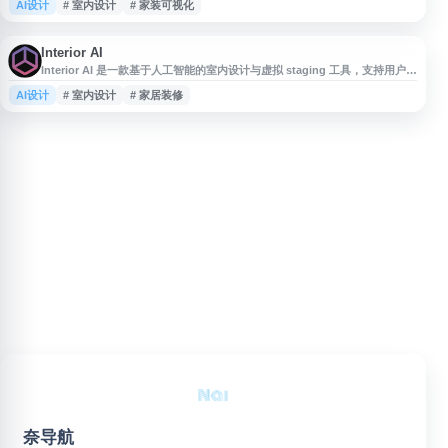
AI设计
# 室内设计
# 家装可视化
感探索、室内布局预览、风格搭配参考等场景，帮助用户在实际改造前直观了
解房间设计方案，提升室内设计和家装规划效率。
Interior AI
Interior AI 是一款基于人工智能的室内设计与虚拟 staging 工具，支持用户上
传房间照片，快速生成不同风格的室内设计效果图。平台可用于家居装修灵感
AI设计
# 室内设计
# 家居装修
获取、空间改造参考，以及房地产房源展示中的虚拟布置，帮助用户以更直观
的方式预览室内设计方案。适合个人业主、设计师、房产经纪人和相关从业者
使用。
奈导航