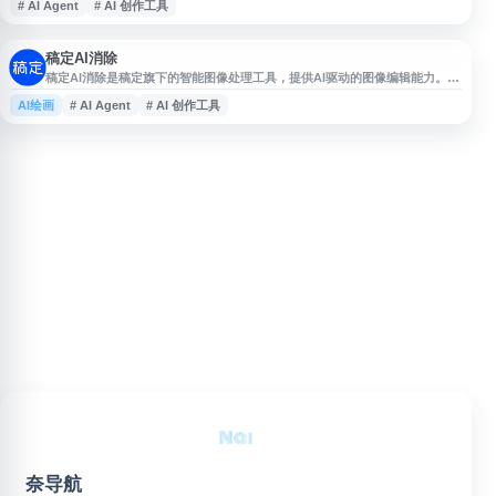
# AI Agent
# AI 创作工具
稿定AI消除
稿定AI消除是稿定旗下的智能图像处理工具，提供AI驱动的图像编辑能力。该
平台集成AI对话、文生图、图生图等多模态内容生成功能，支持智能抠图、背
AI绘画
# AI Agent
# AI 创作工具
景消除、图像扩展等实用操作。用户可通过文字描述生成图像，或上传参考图
进行风格迁移和二次创作，支持多种画幅比例调节。平台提供创意画布和智能
编辑器，适合设计师、电商从业者及内容创作者快速完成图像处理任务。稿定
AI消除依托稿
奈导航