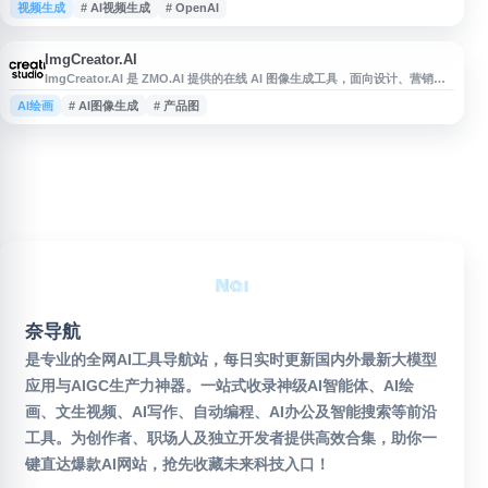
视频生成
# AI视频生成
# OpenAI
人员及普通用户，适用于创意短片、视觉概念、社交媒体素材等场景。通过自
然语言描述，用户可以快速探索视频创意，提升内容制作效率。Sora 提供基
于浏览器的访问方式，适合作为 AI 视频生成、文本生成视频和智能创
ImgCreator.AI
ImgCreator.AI 是 ZMO.AI 提供的在线 AI 图像生成工具，面向设计、营销、
电商和内容创作等场景。用户可通过文字描述生成图片，也可用于创意视觉、
AI绘画
# AI图像生成
# 产品图
产品图、插画、头像和社交媒体素材等内容制作。平台支持基于 AI 的图像创
作流程，帮助用户快速获得可用于项目参考或商业内容制作的视觉素材。
奈导航
是专业的全网AI工具导航站，每日实时更新国内外最新大模型
应用与AIGC生产力神器。一站式收录神级AI智能体、AI绘
画、文生视频、AI写作、自动编程、AI办公及智能搜索等前沿
工具。为创作者、职场人及独立开发者提供高效合集，助你一
键直达爆款AI网站，抢先收藏未来科技入口！