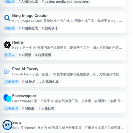
AI绘画
# AI图片生成
# design media and templates
Logo、插画、壁纸、海报、库存图片等内容，并支持围绕品牌设计、社交媒
体素材和创意模板进行快速创作，适合需要提升设计效率和获取 AI 生成图像
资源的场景。
Bing Image Creator
Bing Image Creator 是微软推出的在线 AI 图像生成工具，集成于 Bing，可
根据用户输入的文字提示生成图片。该工具适合用于创意设计、内容配图、灵
AI绘画
# AI图像生成
# 创意设计
感探索、社交媒体素材等场景，支持通过浏览器直接访问，无需复杂安装。用
户可输入中文或英文描述，快速生成多种风格的图像结果，适合个人创作者、
设计从业者和内容运营人员参考使用。
Hedra
Hedra 是一个 AI 视频与角色生成平台，提供基于文本、图片和音频的内容创
作工具，适用于制作数字角色、口播视频、社交媒体素材和创意短片。用户可
数字人
# AI视频
# 口播视频
通过在线编辑流程生成虚拟人物表现、语音驱动动画等内容，帮助提升视频制
作效率，适合创作者、营销人员和内容团队参考使用。
Free AI Facefy
Free AI Facefy 是一款基于 AI 技术的图像与视频生成工具，支持图片转视
频、文本转视频等功能。用户可通过上传照片或输入文本，生成更具真实感和
人像处理
# AI 技术
# AI视频生成
个性化效果的图片或视频内容。平台强调免费使用与安全体验，适合用于创意
制作、社交媒体素材、头像及短视频内容生成等场景。
Faceswapper
Faceswapper 是一个基于 AI 的在线换脸工具，支持用户在网页中上传图片并
进行人脸替换，适用于头像制作、趣味图片编辑、社交媒体素材等场景。平台
人像处理
# AI换脸
# 人像处理
通常提供简单的操作流程，用户无需安装软件即可完成换脸处理。网站面向需
要快速生成换脸图片、尝试 AI 图像编辑功能的个人用户，适合作为在线 AI 换
脸、图片处理和创意内容制作工具使用。
Sora
Sora 是 OpenAI 推出的 AI 视频生成与创作工具，可根据文本提示生成视频内
容，并支持对生成结果进行编辑与调整。平台面向内容创作者、设计师、营销