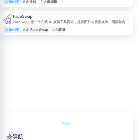
人像处理
# AI换脸
# 人像编辑
设计、社交媒体内容制作、营销素材、娱乐互动等场景，提供便捷的在线处理
体验，无需复杂软件安装。网站界面简洁，适合希望快速制作换脸图片或视频
内容的用户访问使用。
FaceSwap
FaceSwap 是一个在线 AI 换脸工具网站，提供图片与视频换脸、面部融合、
脸部混合和脸部替换等功能。用户可通过网页使用 AI Face Swap、Video
人像处理
# AI Face Swap
# AI换脸
Face Swap、Face Merge、Face Mixer 等相关服务，适用于快速生成换脸效
果、测试创意图片或制作简单视频内容。网站关键词覆盖 Face Swap
Online、Free Fa
奈导航